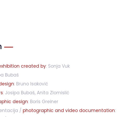
m
exhibition created by
: Sonja Vuk
ipa Bubaš
design
: Bruno Isaković
rs
: Josipa Bubaš, Anita Zlomislić
aphic design
: Boris Greiner
entacija /
photographic and video documentation