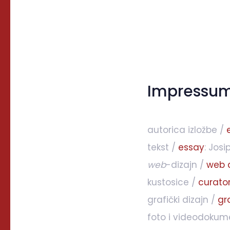
Impressu
autorica izložbe /
tekst /
essay
: Jos
web
-dizajn /
web 
kustosice /
curato
grafički dizajn /
gr
foto i videodokum