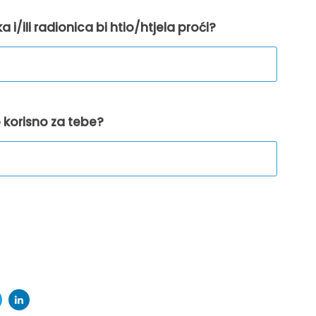
a i/ili radionica bi htio/htjela proći?
lo korisno za tebe?